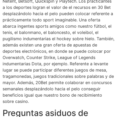
Netent, Betsoft, Quickspin y Playtech. Los practicantes
a los deportes logran el valor de el recursos en 30 Bet
desplazándolo hacia el pelo pueden colocar referente a
prácticamente todo sport imaginable. Una oferta
abarca ingentes sports amigos como nuestro fútbol, el
tenis, el balonmano, el baloncesto, el voleibol, el
pugilismo indumentarias el hockey sobre hielo.
También,
además existen una gran oferta de apuestas de
deportes electrónicos, en donde se puede colocar por
Overwatch, Counter Strike, League of Legends
indumentarias Dota, por ejemplo. Referente a levante
lugar se puede participar diferentes juegos de mesa,
tragamonedas, juegos tradicionales sobre palabras y de
mayor. Además, 20Bet permite colaborar en concursos
semanales desplazándolo hacia el pelo conseguir
beneficios igual que nuestro bono de recibimiento
sobre casino.
Preguntas asiduos de