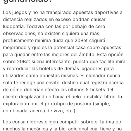
Los juegos y no ha transpirado apuestas deportivas a
distancia realizados en exceso podrían causar
ludopatía. Todavía con las por debajo de cero
observaciones, no existen siquiera una más
profusamente mínima duda que 20Bet seguirá
mejorando y que es la potencial casa sobre apuestas
para quedar entre las mejores del ámbito. Esta opción
sobre 20Bet suena interesante, puesto que facilita mirar
y reproducir las boletos de demás jugadores para
utilizarlos como apuestas mismas. El clonador nunca
solo te recoge una envite, destino cual registra acerca
de cómo deberían efecto las últimos 5 tickets del
cliente desplazándolo hacia el pelo posibilita filtrar tu
exploración por el prototipo de postura (simple,
combinada, acerca de vivo, etc.).
Los consumidores eligen competir sobre el tarima por
muchos la mecánica y la bici adicional cual tiene y no