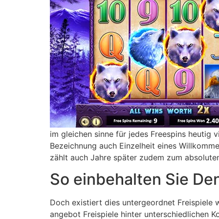
im gleichen sinne für jedes Freespins heutig 
Bezeichnung auch Einzelheit eines Willkommens
zählt auch Jahre später zudem zum absolute
So einbehalten Sie De
Doch existiert dies untergeordnet Freispiele
angebot Freispiele hinter unterschiedlichen