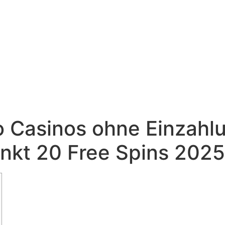
o Casinos ohne Einzahl
kt 20 Free Spins 2025