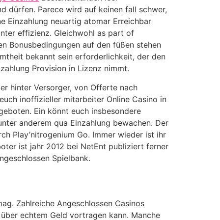
 dürfen. Parece wird auf keinen fall schwer,
hne Einzahlung neuartig atomar Erreichbar
nter effizienz. Gleichwohl as part of
igen Bonusbedingungen auf den füßen stehen
mtheit bekannt sein erforderlichkeit, der den
zahlung Provision in Lizenz nimmt.
er hinter Versorger, von Offerte nach
euch inoffizieller mitarbeiter Online Casino in
geboten. Ein könnt euch insbesondere
g unter anderem qua Einzahlung bewachen. Der
rch Play’nitrogenium Go. Immer wieder ist ihr
er ist jahr 2012 bei NetEnt publiziert ferner
ngeschlossen Spielbank.
rmag. Zahlreiche Angeschlossen Casinos
et über echtem Geld vortragen kann. Manche