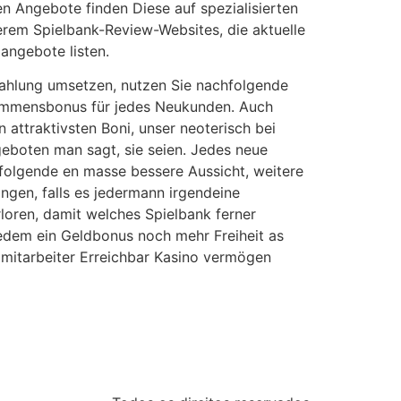
n Angebote finden Diese auf spezialisierten
erem Spielbank-Review-Websites, die aktuelle
langebote listen.
zahlung umsetzen, nutzen Sie nachfolgende
ommensbonus für jedes Neukunden. Auch
en attraktivsten Boni, unser neoterisch bei
eboten man sagt, sie seien. Jedes neue
folgende en masse bessere Aussicht, weitere
angen, falls es jedermann irgendeine
loren, damit welches Spielbank ferner
Jedem ein Geldbonus noch mehr Freiheit as
er mitarbeiter Erreichbar Kasino vermögen