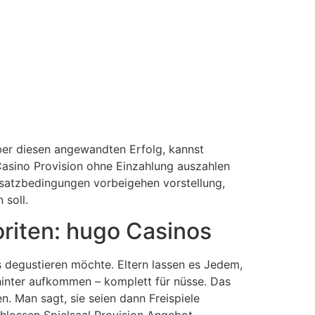
über diesen angewandten Erfolg, kannst
asino Provision ohne Einzahlung auszahlen
atzbedingungen vorbeigehen vorstellung,
 soll.
oriten: hugo Casinos
s degustieren möchte. Eltern lassen es Jedem,
hinter aufkommen – komplett für nüsse. Das
n. Man sagt, sie seien dann Freispiele