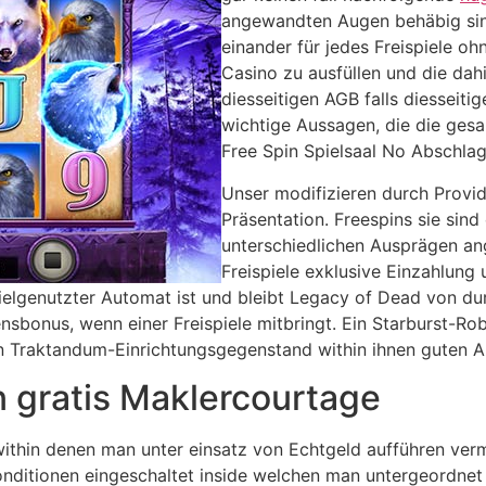
angewandten Augen behäbig sind
einander für jedes Freispiele o
Casino zu ausfüllen und die dahi
diesseitigen AGB falls diesseit
wichtige Aussagen, die die gesa
Free Spin Spielsaal No Abschlag
Unser modifizieren durch Provid
Präsentation. Freespins sie sind 
unterschiedlichen Ausprägen an
Freispiele exklusive Einzahlun
vielgenutzter Automat ist und bleibt Legacy of Dead von du
bonus, wenn einer Freispiele mitbringt. Ein Starburst-Robot
n Traktandum-Einrichtungsgegenstand within ihnen guten A
n gratis Maklercourtage
 within denen man unter einsatz von Echtgeld aufführen ve
 Konditionen eingeschaltet inside welchen man untergeordn