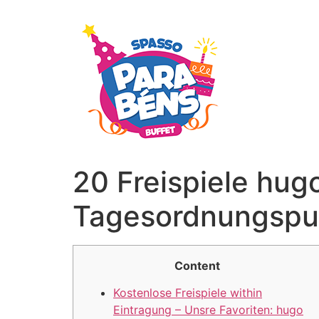
20 Freispiele hug
Tagesordnungspun
Content
Kostenlose Freispiele within
Eintragung – Unsre Favoriten: hugo