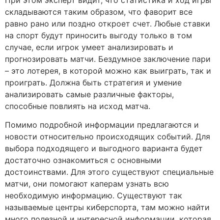
складываются таким образом, что фаворит все
равно рано или поздно откроет счет. Любые ставки
на спорт будут приносить выгоду только в том
случае, если игрок умеет анализировать и
прогнозировать матчи. Бездумное заключение пари
– это лотерея, в которой можно как выиграть, так и
проиграть. Должна быть стратегия и умение
анализировать самые различные факторы,
способные повлиять на исход матча.
Помимо подробной информации предлагаются и
новости относительно происходящих событий. Для
выбора подходящего и выгодного варианта будет
достаточно ознакомиться с основными
достоинствами. Для этого существуют специальные
матчи, они помогают каперам узнать всю
необходимую информацию. Существуют так
называемые центры киберспорта, там можно найти
много полезной и интересной информации, которая