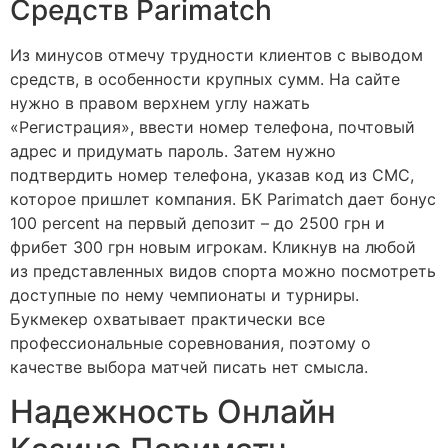
Средств Parimatch
Из минусов отмечу трудности клиентов с выводом
средств, в особенности крупных сумм. На сайте
нужно в правом верхнем углу нажать
«Регистрация», ввести номер телефона, почтовый
адрес и придумать пароль. Затем нужно
подтвердить номер телефона, указав код из СМС,
которое пришлет компания. БК Parimatch дает бонус
100 percent на первый депозит – до 2500 грн и
фрибет 300 грн новым игрокам. Кликнув на любой
из представленных видов спорта можно посмотреть
доступные по нему чемпионаты и турниры.
Букмекер охватывает практически все
профессиональные соревнования, поэтому о
качестве выбора матчей писать нет смысла.
Надежность Онлайн