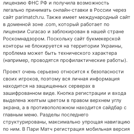
лицензию ФНС РФ и получила возможность
легально принимать онлайн-ставки в России через
сайт parimatch.ru. Также имеет международный сайт
в доменной зоне .com, который работает по
лицензии Curacao и заблокирован в нашей стране
Роскомнадзором. Поскольку сайт букмекерской
конторы не блокируется на территории Украины,
проблема может быть технического характера
(например, проводятся профилактические работы).
Проект очень серьезно относится к безопасности
своих игроков, поэтому вся личная информация
находится на защищенных серверах в
зашифрованном виде. Кнопка регистрации и входа
выделена желтым цветом в правом верхнем углу
экрана, а в противоположном находится сайдбар с
главным меню. Разделы последнего
структурированы, максимально упрощая навигацию
по ним. В Пари Матч регистрация мобильная версия